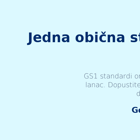
Jedna obična 
GS1 standardi o
lanac. Dopustit
d
G