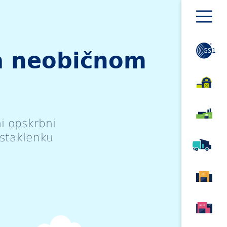
Show
additional
navigation
a neobičnom
i opskrbni
 staklenku