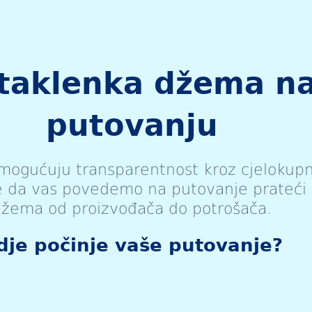
staklenka džema n
putovanju
mogućuju transparentnost kroz cjelokupn
e da vas povedemo na putovanje prateći
žema od proizvođača do potrošača.
dje počinje vaše putovanje?